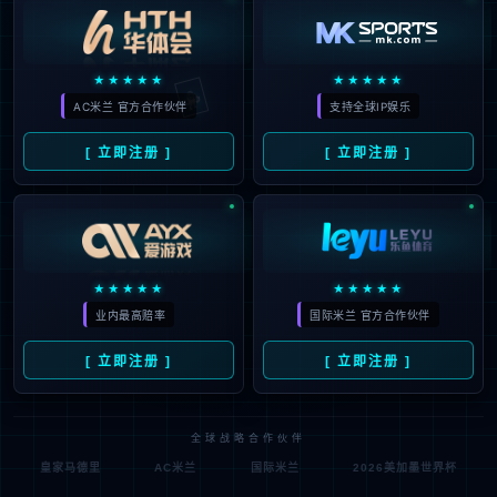
🃏
★★★★★
★★★★★
AC米兰 官方合作伙伴
支持全球IP娱乐
[ 立即注册 ]
[ 立即注册 ]
★★★★★
★★★★★
业内最高赔率
国际米兰 官方合作伙伴
[ 立即注册 ]
[ 立即注册 ]
全球战略合作伙伴
皇家马德里
AC米兰
国际米兰
2026美加墨世界杯