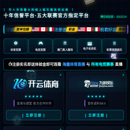
[ 华人市场最大的线上娱乐服务供应商 ]
十年信誉平台·五大联赛官方指定平台
在线玩家: 8263214
君好运
注册送
祝君好运
首单包赔
彩金
首单包赔
🍁
🍁
⚽
🎮
🃏
🀄️
🎰
🎮
电子老虎机
体育竞猜
电竞竞猜
澳门真人赌场
彩票棋牌娱乐
📺注册实名即送体验金即可观看
海量体育直播
与
所有电竞赛事
直播
🎲
★★★★★
★★★★★
皇家马德里 官方合作伙伴
首存返利68%
⚽
[ 立即注册 ]
[ 立即注册 ]